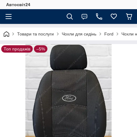
Автосвіт24
Товари та послуги
Чохли для сидінь
Ford
Чохли 
Топ продажів
–5%