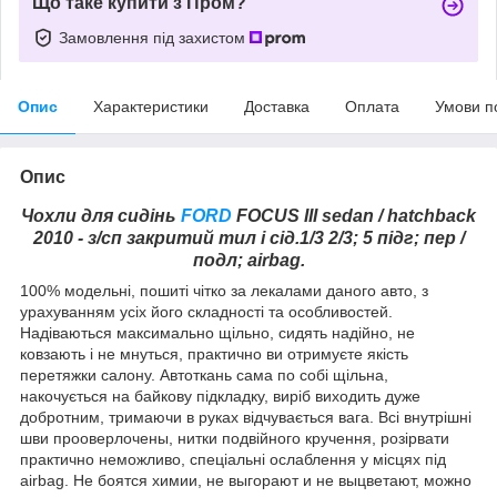
Що таке купити з Пром?
Замовлення під захистом
Опис
Характеристики
Доставка
Оплата
Умови п
Опис
Чохли для сидінь
FORD
FOCUS III sedan / hatchback
2010 - з/сп закритий тил і сід.1/3 2/3; 5 підг; пер /
подл; airbag.
100% модельні, пошиті чітко за лекалами даного авто, з
урахуванням усіх його складності та особливостей.
Надіваються максимально щільно, сидять надійно, не
ковзають і не мнуться, практично ви отримуєте якість
перетяжки салону. Автоткань сама по собі щільна,
накочується на байкову підкладку, виріб виходить дуже
добротним, тримаючи в руках відчувається вага. Всі внутрішні
шви прооверлочены, нитки подвійного кручення, розірвати
практично неможливо, спеціальні ослаблення у місцях під
airbag. Не боятся химии, не выгорают и не выцветают, можно