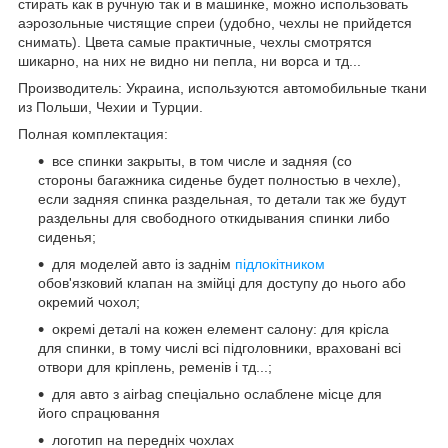
стирать как в ручную так и в машинке, можно использовать
аэрозольные чистящие спреи (удобно, чехлы не прийдется
снимать). Цвета самые практичные, чехлы смотрятся
шикарно, на них не видно ни пепла, ни ворса и тд...
Производитель: Украина, используются автомобильные ткани
из Польши, Чехии и Турции.
Полная комплектация:
все спинки закрыты, в том числе и задняя (со
стороны багажника сиденье будет полностью в чехле),
если задняя спинка раздельная, то детали так же будут
раздельны для свободного откидывания спинки либо
сиденья;
для моделей авто із заднім
підлокітником
обов'язковий клапан на змійці для доступу до нього або
окремий чохол;
окремі деталі на кожен елемент салону: для крісла
для спинки, в тому числі всі підголовники, враховані всі
отвори для кріплень, ременів і тд...;
для авто з airbag спеціально ослаблене місце для
його спрацювання
логотип на передніх чохлах