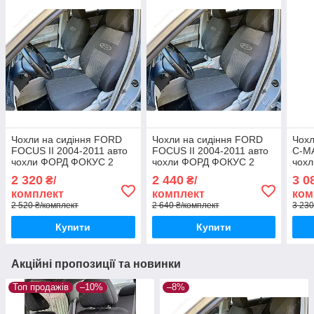
Чохли на сидіння FORD
Чохли на сидіння FORD
Чохл
FOCUS II 2004-2011 авто
FOCUS II 2004-2011 авто
C-MA
чохли ФОРД ФОКУС 2
чохли ФОРД ФОКУС 2
чох
седан хетчбек універсал
седан хетчбек універсал
три 
2 320
2 440
3 0
₴/
₴/
201
комплект
комплект
ком
2 520 ₴/комплект
2 640 ₴/комплект
3 230
Купити
Купити
Акційні пропозиції та новинки
Топ продажів
–10%
–8%