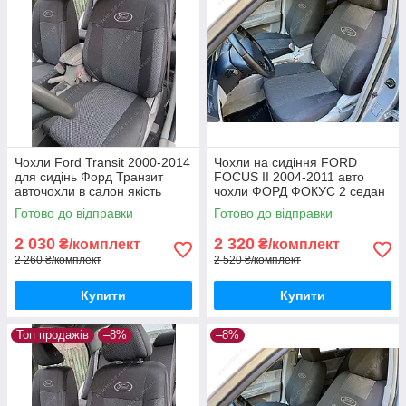
Чохли Ford Transit 2000-2014
Чохли на сидіння FORD
для сидінь Форд Транзит
FOCUS II 2004-2011 авто
авточохли в салон якість
чохли ФОРД ФОКУС 2 седан
хетчбек універсал
Готово до відправки
Готово до відправки
2 030
2 320
₴/комплект
₴/комплект
2 260 ₴/комплект
2 520 ₴/комплект
Купити
Купити
Топ продажів
–8%
–8%