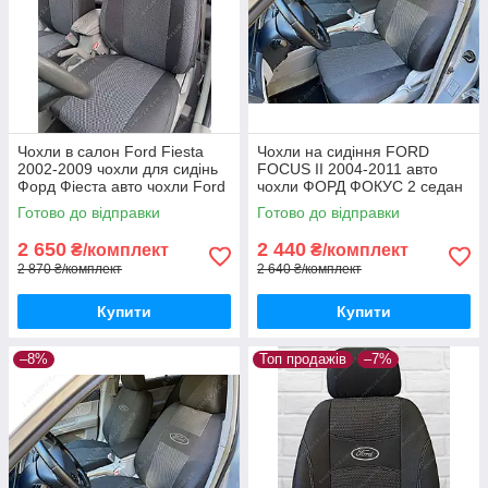
Чохли в салон Ford Fiesta
Чохли на сидіння FORD
2002-2009 чохли для сидінь
FOCUS II 2004-2011 авто
Форд Фіеста авто чохли Ford
чохли ФОРД ФОКУС 2 седан
Fiesta
хетчбек універсал
Готово до відправки
Готово до відправки
2 650
2 440
₴/комплект
₴/комплект
2 870 ₴/комплект
2 640 ₴/комплект
Купити
Купити
–8%
Топ продажів
–7%