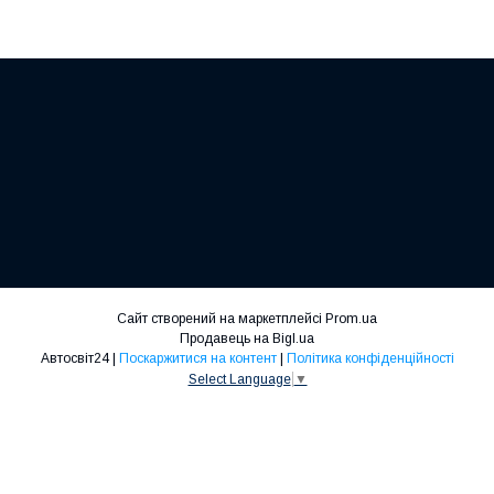
Сайт створений на маркетплейсі
Prom.ua
Продавець на Bigl.ua
Автосвіт24 |
Поскаржитися на контент
|
Політика конфіденційності
Select Language
▼