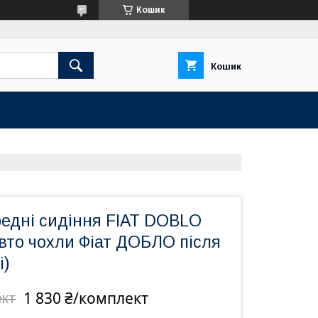
Кошик
Кошик
редні сидіння FIAT DOBLO
авто чохли Фіат ДОБЛО після
і)
1 830 ₴/комплект
ект