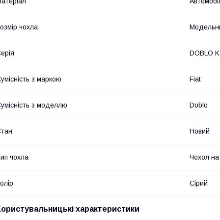
атеріал
Автомобі
озмір чохла
Модельн
ерія
DOBLO Ka
умісність з маркою
Fiat
умісність з моделлю
Doblo
Стан
Новий
ип чохла
Чохол на
олір
Сірий
Користувальницькі характеристики