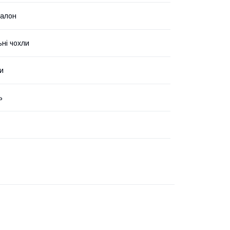
салон
ьні чохли
и
ь