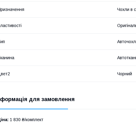
ризначення
Чохли в 
ластивості
Оригінал
ип
Авточохл
канина
Автоткан
Цвет2
Чорний
нформація для замовлення
іна:
1 830 ₴/комплект