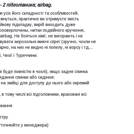
2 підголівника; airbag.
м усіх його складності та особливостей.
мнуться, практично ви отримуєте якість
айкову підкладку, виріб виходить дуже
прооверлочены, нитки подвійного кручення,
irbag. Не бояться хімії, не вигорають і не
вувати аерозольні миючі спреї (зручно, чохли не
о, на них не видно ні попелу, ні ворсу і тд...
 Чехії і Туреччини.
нні буде повністю в чохлі), якщо задня спинка
кидання спинки або сидіння;
 на змійці для доступу до нього або окремий
в тому числі всі підголовники, враховані всі
ювання
етру
 (уточнюйте у менеджера)