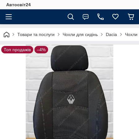
Автосвіт24
Товари та послуги
Чохли для сидінь
Dacia
Чохли 
Топ продажів
–4%