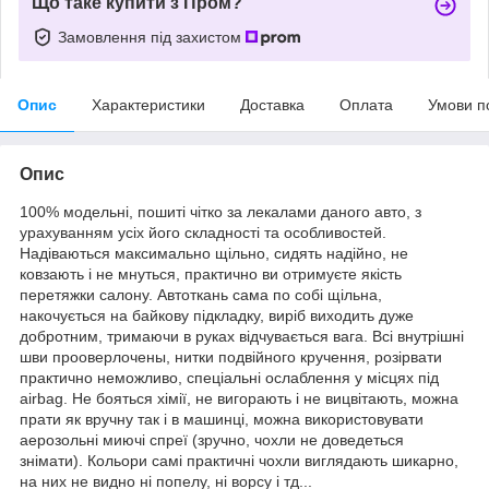
Що таке купити з Пром?
Замовлення під захистом
Опис
Характеристики
Доставка
Оплата
Умови п
Опис
100% модельні, пошиті чітко за лекалами даного авто, з
урахуванням усіх його складності та особливостей.
Надіваються максимально щільно, сидять надійно, не
ковзають і не мнуться, практично ви отримуєте якість
перетяжки салону. Автоткань сама по собі щільна,
накочується на байкову підкладку, виріб виходить дуже
добротним, тримаючи в руках відчувається вага. Всі внутрішні
шви прооверлочены, нитки подвійного кручення, розірвати
практично неможливо, спеціальні ослаблення у місцях під
airbag. Не бояться хімії, не вигорають і не вицвітають, можна
прати як вручну так і в машинці, можна використовувати
аерозольні миючі спреї (зручно, чохли не доведеться
знімати). Кольори самі практичні чохли виглядають шикарно,
на них не видно ні попелу, ні ворсу і тд...