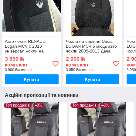
Авто чохли RENAULT
Чохли на сидіння Dacia
Чохл
Logan MCV с 2013
LOGAN MCV 5 місць авто
LOGA
універсал Чохли на
чохли 2009-2013 Дача
чохл
сидіння РЕНО Логан МCВ
ЛОГАН МЦВ 5м (спинка
ЛОГ
3 650
2 900
2 9
₴/
₴/
с 2013
суцільна)
розд
комплект
комплект
ком
3 900 ₴/комплект
3 050 ₴/комплект
3 050
Купити
Купити
Акційні пропозиції та новинки
Топ продажів
–8%
Топ продажів
–8%