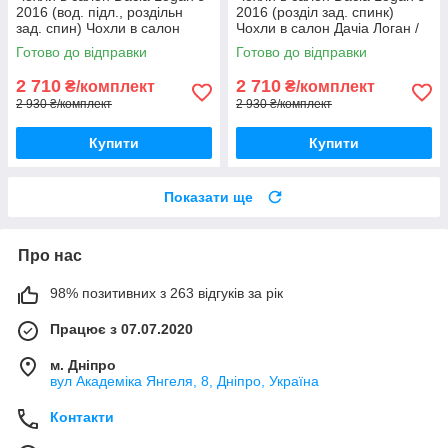
2016 (вод. підл., роздільн
2016 (розділ зад. спинк)
зад. спин) Чохли в салон
Чохли в салон Дачіа Логан /
Дачіа Логан / авто чохли
авто чохли Dacia Logan
Готово до відправки
Готово до відправки
Dacia Logan
2 710
2 710
₴/комплект
₴/комплект
2 930 ₴/комплект
2 930 ₴/комплект
Купити
Купити
Показати ще
Про нас
98% позитивних з 263 відгуків за рік
Працює з 07.07.2020
м. Дніпро
вул Академіка Янгеля, 8, Дніпро, Україна
Контакти