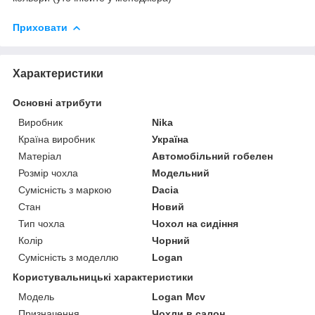
Приховати
Характеристики
Основні атрибути
Виробник
Nika
Країна виробник
Україна
Матеріал
Автомобільний гобелен
Розмір чохла
Модельний
Сумісність з маркою
Dacia
Стан
Новий
Тип чохла
Чохол на сидіння
Колір
Чорний
Сумісність з моделлю
Logan
Користувальницькі характеристики
Мoдель
Logan Mcv
Призначення
Чохли в салон