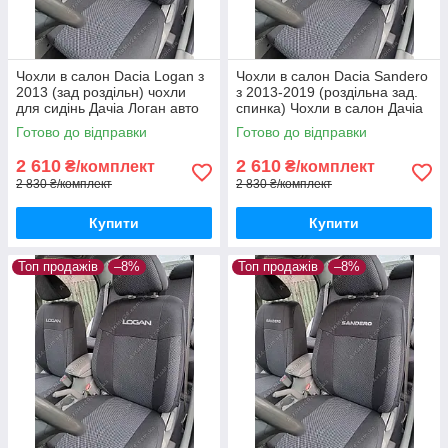
Чохли в салон Dacia Logan з
Чохли в салон Dacia Sandero
2013 (зад роздільн) чохли
з 2013-2019 (роздільна зад.
для сидінь Дачіа Логан авто
спинка) Чохли в салон Дачіа
чохли Dacia Logan
Сандеро після 2013 / авто
Готово до відправки
Готово до відправки
чохли Dacia Sandero
2 610
2 610
₴/комплект
₴/комплект
2 830 ₴/комплект
2 830 ₴/комплект
Купити
Купити
Топ продажів
–8%
Топ продажів
–8%