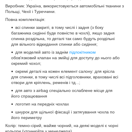
Виробник: Україна, використовуються автомобільні тканини з
Польщі, Чехії і Туреччини.
Повна комплектація:
всі спинки закриті, в тому числі і задня (з боку
багажника сидінні буде повністю в чохлі), якщо задня
спинка роздільна, то деталі так само будуть роздільні
для вільного відкидання спинки або сидіння;
для моделей авто із заднім
підлокітником
обов'язковий клапан на змійці для доступу до нього або
окремий чохол;
окремі деталі на кожен елемент салону: для крісла
для спинки, в тому числі всі підголовники, враховані всі
отвори для кріплень, ременів і тд...;
для авто з airbag спеціально ослаблене місце для
його спрацювання
логотип на передніх чохлах
шнурок для щільної фіксації і затягування чохла по
його периметру
Колір: темно-сірий, майже чорний, на деякі моделі є чорні
кольори (уточнюйте у менеджера)