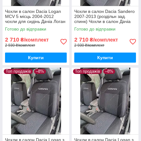
Чохли в салон Dacia Logan
Чохли в салон Dacia Sandero
MCV 5 місць 2004-2012
2007-2013 (роздільн зад.
чохли для сидінь Дачіа Логан
спинк) Чохли в салон Дачіа
МЦВ 5місць авто чохли Dacia
Сандеро до 2013 / авто
Готово до відправки
Готово до відправки
Logan MCV
чохли Dacia Sandero
2 710
2 710
₴/комплект
₴/комплект
2 930 ₴/комплект
2 930 ₴/комплект
Купити
Купити
Топ продажів
–8%
Топ продажів
–8%
Чохли в салон Dacia Logan з
Чохли в салон Dacia Logan з