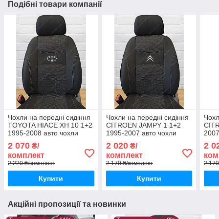
Подібні товари компанії
Чохли на передні сидіння
Чохли на передні сидіння
Чохл
TOYOTA HIACE XH 10 1+2
CITROEN JAMPY 1 1+2
CIT
1995-2008 авто чохли
1995-2007 авто чохли
2007
Тойота Хіасе ХН 10
Сітроен Джампі 1995-2007
Джам
2 070
2 020
2 0
₴/
₴/
комплект
комплект
ком
2 220 ₴/комплект
2 170 ₴/комплект
2 170
Купити
Купити
Акційні пропозиції та новинки