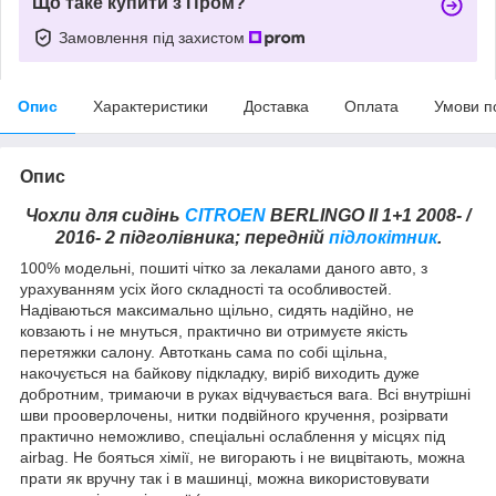
Що таке купити з Пром?
Замовлення під захистом
Опис
Характеристики
Доставка
Оплата
Умови п
Опис
Чохли для сидінь
CITROEN
BERLINGO II 1+1 2008- /
2016- 2 підголівника; передній
підлокітник
.
100% модельні, пошиті чітко за лекалами даного авто, з
урахуванням усіх його складності та особливостей.
Надіваються максимально щільно, сидять надійно, не
ковзають і не мнуться, практично ви отримуєте якість
перетяжки салону. Автоткань сама по собі щільна,
накочується на байкову підкладку, виріб виходить дуже
добротним, тримаючи в руках відчувається вага. Всі внутрішні
шви прооверлочены, нитки подвійного кручення, розірвати
практично неможливо, спеціальні ослаблення у місцях під
airbag. Не бояться хімії, не вигорають і не вицвітають, можна
прати як вручну так і в машинці, можна використовувати