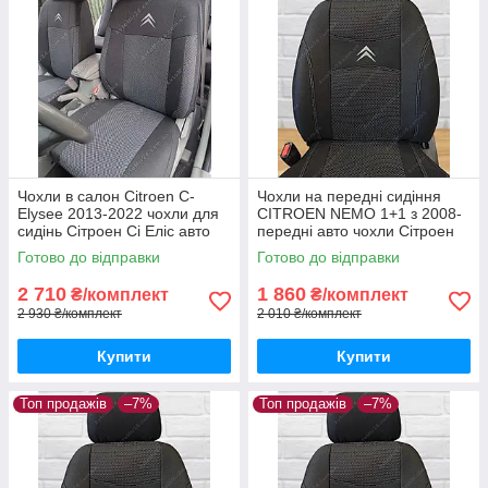
Чохли в салон Citroen С-
Чохли на передні сидіння
Elysee 2013-2022 чохли для
CITROEN NEMO 1+1 з 2008-
сидінь Сітроен Сі Еліс авто
передні авто чохли Сітроен
чохли Citroen С-Elysee
НЕМО з 2008-
Готово до відправки
Готово до відправки
2 710
1 860
₴/комплект
₴/комплект
2 930 ₴/комплект
2 010 ₴/комплект
Купити
Купити
Топ продажів
–7%
Топ продажів
–7%