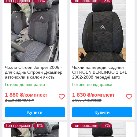
Топ продажів
–11%
Топ продажів
–8%
Чохли Citroen Jumper 2006 -
Чохли на передні сидіння
для сидінь Сітроен Джампер
CITROEN BERLINGO 1 1+1
авточохли в салон якість
2002-2008 передні авто
чохли Сітроен Берлінго 2002-
Готово до відправки
Готово до відправки
2008
1 880
1 830
₴/комплект
₴/комплект
2 110 ₴/комплект
1 980 ₴/комплект
Купити
Купити
Топ продажів
–8%
Топ продажів
–7%