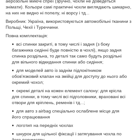
аерозольні миючі спреї (зручно, чохли не доведеться
знімати). Кольори самі практичні чохли виглядають шикарно,
на них не видно ні попелу, ні ворсу і тд...
Виробник: Україна, використовуються автомобільні тканини з
Польщі, Чехії і Туреччини.
Повна комплектація:
всі спинки закриті, в тому числі і задня (з боку
багажника сидінні буде повністю в чохлі), якщо задня
спинка роздільна, то деталі так само будуть роздільні
для вільного відкидання спинки або сидіння;
для моделей авто із заднім підлокітником
обов'язковий клапан на змійці для доступу до нього або
окремий чохол;
окремі деталі на кожен елемент салону: для крісла
для спинки, в тому числі всі підголовники, враховані всі
отвори для кріплень, ременів і тд...;
для авто з airbag спеціально ослаблене місце для
його спрацювання
логотип на передніх чохлах
шнурок для щільної фіксації і затягування чохла по
його периметру