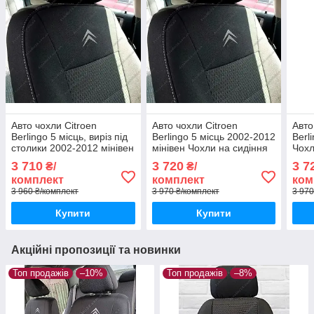
Авто чохли Citroen
Авто чохли Citroen
Авт
Berlingo 5 місць, виріз під
Berlingo 5 місць 2002-2012
Berl
столики 2002-2012 мінівен
мінівен Чохли на сидіння
Чохл
Чохли на сидіння Сітроен
Сітроен Берлінго
Берл
3 710
3 720
3 7
₴/
₴/
Берлінго
комплект
комплект
ком
3 960 ₴/комплект
3 970 ₴/комплект
3 970
Купити
Купити
Акційні пропозиції та новинки
Топ продажів
–10%
Топ продажів
–8%