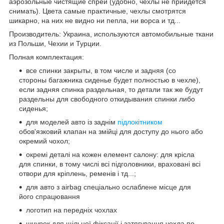
аэрозольные чистящие спреи (удобно, чехлы не прийдется
снимать). Цвета самые практичные, чехлы смотрятся
шикарно, на них не видно ни пепла, ни ворса и тд...
Производитель: Украина, используются автомобильные ткани
из Польши, Чехии и Турции.
Полная комплектация:
все спинки закрыты, в том числе и задняя (со
стороны багажника сиденье будет полностью в чехле),
если задняя спинка раздельная, то детали так же будут
раздельны для свободного откидывания спинки либо
сиденья;
для моделей авто із заднім
підлокітником
обов'язковий клапан на змійці для доступу до нього або
окремий чохол;
окремі деталі на кожен елемент салону: для крісла
для спинки, в тому числі всі підголовники, враховані всі
отвори для кріплень, ременів і тд...;
для авто з airbag спеціально ослаблене місце для
його спрацювання
логотип на передніх чохлах
шнурок для щільної фіксації і затягування чохла по