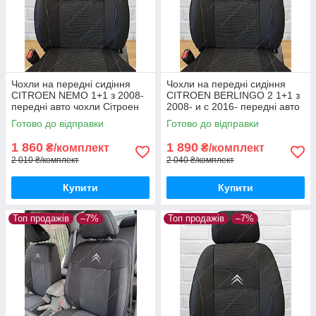
Чохли на передні сидіння
Чохли на передні сидіння
CITROEN NEMO 1+1 з 2008-
CITROEN BERLINGO 2 1+1 з
передні авто чохли Сітроен
2008- и с 2016- передні авто
НЕМО з 2008-
чохли Сітроен Берлінго
Готово до відправки
Готово до відправки
1 860
1 890
₴/комплект
₴/комплект
2 010 ₴/комплект
2 040 ₴/комплект
Купити
Купити
Топ продажів
–7%
Топ продажів
–7%