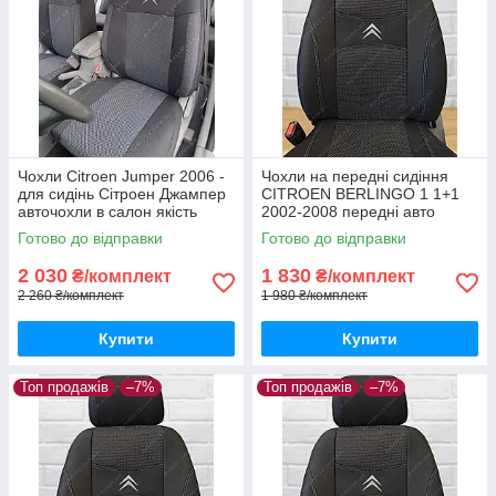
Чохли Citroen Jumper 2006 -
Чохли на передні сидіння
для сидінь Сітроен Джампер
CITROEN BERLINGO 1 1+1
авточохли в салон якість
2002-2008 передні авто
чохли Сітроен Берлінго 2002-
Готово до відправки
Готово до відправки
2008
2 030
1 830
₴/комплект
₴/комплект
2 260 ₴/комплект
1 980 ₴/комплект
Купити
Купити
Топ продажів
–7%
Топ продажів
–7%