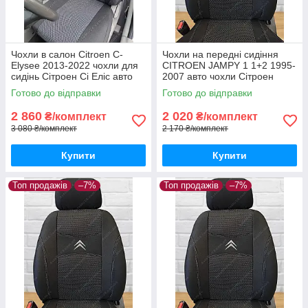
Чохли в салон Citroen С-
Чохли на передні сидіння
Elysee 2013-2022 чохли для
CITROEN JAMPY 1 1+2 1995-
сидінь Сітроен Сі Еліс авто
2007 авто чохли Сітроен
чохли Citroen С-Elysee
Джампі 1995-2007
Готово до відправки
Готово до відправки
2 860
2 020
₴/комплект
₴/комплект
3 080 ₴/комплект
2 170 ₴/комплект
Купити
Купити
Топ продажів
–7%
Топ продажів
–7%