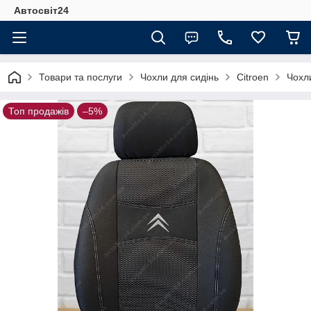
Автосвіт24
Товари та послуги
Чохли для сидінь
Citroen
Чохли
Топ продажів
–5%