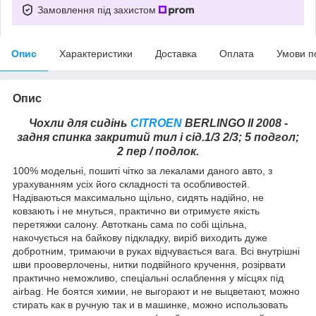
Замовлення під захистом
Опис
Характеристики
Доставка
Оплата
Умови п
Опис
Чохли для сидінь
CITROEN
BERLINGO II 2008 -
задня спинка закритий тил і сід.1/3 2/3; 5 подгол;
2 пер / подлок.
100% модельні, пошиті чітко за лекалами даного авто, з
урахуванням усіх його складності та особливостей.
Надіваються максимально щільно, сидять надійно, не
ковзають і не мнуться, практично ви отримуєте якість
перетяжки салону. Автоткань сама по собі щільна,
накочується на байкову підкладку, виріб виходить дуже
добротним, тримаючи в руках відчувається вага. Всі внутрішні
шви прооверлочены, нитки подвійного кручення, розірвати
практично неможливо, спеціальні ослаблення у місцях під
airbag. Не боятся химии, не выгорают и не выцветают, можно
стирать как в ручную так и в машинке, можно использовать