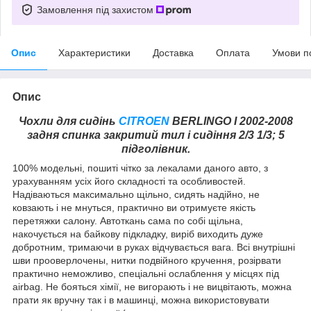
Замовлення під захистом
Опис
Характеристики
Доставка
Оплата
Умови п
Опис
Чохли для сидінь
CITROEN
BERLINGO I 2002-2008
задня спинка закритий тил і сидіння 2/3 1/3; 5
підголівник.
100% модельні, пошиті чітко за лекалами даного авто, з
урахуванням усіх його складності та особливостей.
Надіваються максимально щільно, сидять надійно, не
ковзають і не мнуться, практично ви отримуєте якість
перетяжки салону. Автоткань сама по собі щільна,
накочується на байкову підкладку, виріб виходить дуже
добротним, тримаючи в руках відчувається вага. Всі внутрішні
шви прооверлочены, нитки подвійного кручення, розірвати
практично неможливо, спеціальні ослаблення у місцях під
airbag. Не бояться хімії, не вигорають і не вицвітають, можна
прати як вручну так і в машинці, можна використовувати