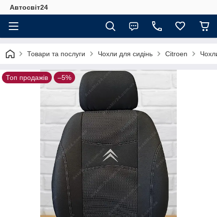
Автосвіт24
Товари та послуги
Чохли для сидінь
Citroen
Чохли
Топ продажів
–5%