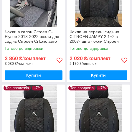
Чохли в салон Citroen С-
Чохли на передні сидіння
Elysee 2013-2022 чохли для
CITROEN JAMPY 2 1+2 з
сидінь Сітроен Сі Еліс авто
2007- авто чохли Сітроен
чохли Citroen С-Elysee
Джампі з 2007-
Готово до відправки
Готово до відправки
2 860
2 020
₴/комплект
₴/комплект
3 080 ₴/комплект
2 170 ₴/комплект
Купити
Купити
Топ продажів
–7%
Топ продажів
–7%