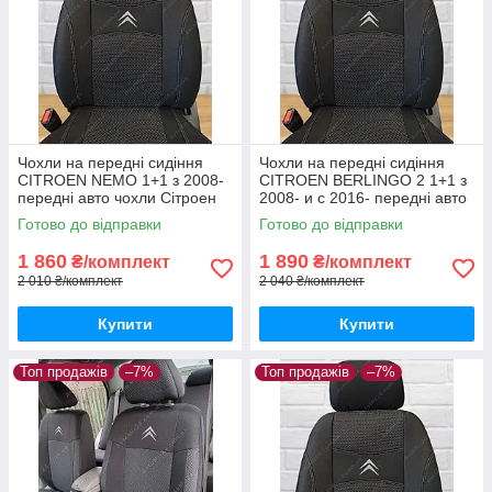
Чохли на передні сидіння
Чохли на передні сидіння
CITROEN NEMO 1+1 з 2008-
CITROEN BERLINGO 2 1+1 з
передні авто чохли Сітроен
2008- и с 2016- передні авто
НЕМО з 2008-
чохли Сітроен Берлінго
Готово до відправки
Готово до відправки
1 860
1 890
₴/комплект
₴/комплект
2 010 ₴/комплект
2 040 ₴/комплект
Купити
Купити
Топ продажів
–7%
Топ продажів
–7%