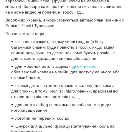
аерозольні миючі спреї (зручно, чохли не доведеться
знімати). Кольори самі практичні чохли виглядають шикарно,
на них не видно ні попелу, ні ворсу і тд...
Виробник: Україна, використовуються автомобільні тканини з
Польщі, Чехії і Туреччини.
Повна комплектація:
всі спинки закриті, в тому числі і задня (з боку
багажника сидінні буде повністю в чохлі), якщо задня
спинка роздільна, то деталі так само будуть роздільні
для вільного відкидання спинки або сидіння;
для моделей авто із заднім
підлокітником
обов'язковий клапан на змійці для доступу до нього або
окремий чохол;
окремі деталі на кожен елемент салону: для крісла
для спинки, в тому числі всі підголовники, враховані всі
отвори для кріплень, ременів і тд...;
для авто з airbag спеціально ослаблене місце для
його спрацювання
логотип на передніх чохлах
шнурок для щільної фіксації і затягування чохла по
його периметру