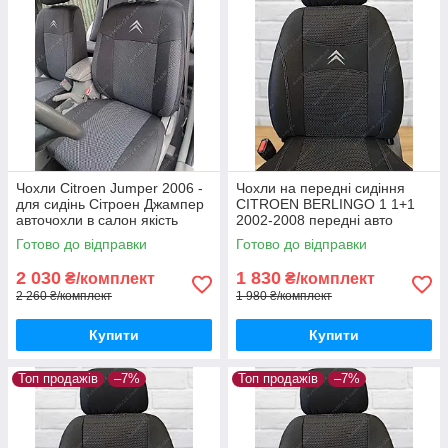
Чохли Citroen Jumper 2006 -
Чохли на передні сидіння
для сидінь Сітроен Джампер
CITROEN BERLINGO 1 1+1
авточохли в салон якість
2002-2008 передні авто
чохли Сітроен Берлінго 2002-
Готово до відправки
Готово до відправки
2008
2 030
1 830
₴/комплект
₴/комплект
2 260 ₴/комплект
1 980 ₴/комплект
Купити
Купити
Топ продажів
–7%
Топ продажів
–7%