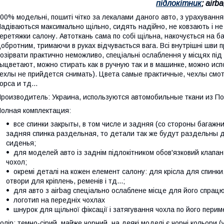
підлокітник
; airba
00% модельні, пошиті чітко за лекалами даного авто, з урахування
адіваються максимально щільно, сидять надійно, не ковзають і не 
еретяжки салону. Автоткань сама по собі щільна, накочується на б
обротним, тримаючи в руках відчувається вага. Всі внутрішні шви 
озірвати практично неможливо, спеціальні ослаблення у місцях під
ыцветают, можно стирать как в ручную так и в машинке, можно ис
ехлы не прийдется снимать). Цвета самые практичные, чехлы смот
орса и тд...
роизводитель: Украина, используются автомобильные ткани из По
олная комплектация:
все спинки закрыты, в том числе и задняя (со стороны багажн
задняя спинка раздельная, то детали так же будут раздельны 
сиденья;
для моделей авто із заднім підлокітником обов'язковий клапан
чохол;
окремі деталі на кожен елемент салону: для крісла для спинки, 
отвори для кріплень, ременів і тд...;
для авто з airbag спеціально ослаблене місце для його спрац
логотип на передніх чохлах
шнурок для щільної фіксації і затягування чохла по його перим
олір: темно-сірий, майже чорний, на деякі моделі є чорні кольори