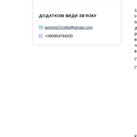
1
Н
п
avtomir24.info@gmail.com
д
р
+380964784303
в
ч
в
П
П
К