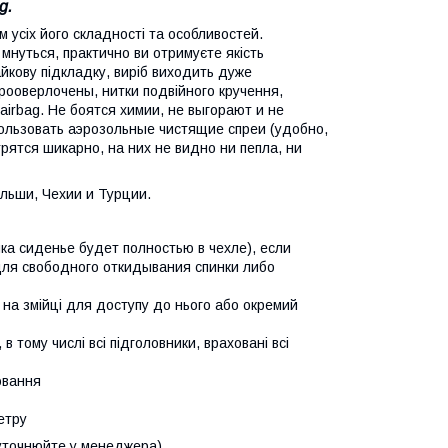
g.
м усіх його складності та особливостей.
мнуться, практично ви отримуєте якість
айкову підкладку, виріб виходить дуже
прооверлочены, нитки подвійного кручення,
 airbag. Не боятся химии, не выгорают и не
пользовать аэрозольные чистящие спреи (удобно,
рятся шикарно, на них не видно ни пепла, ни
льши, Чехии и Турции.
ика сиденье будет полностью в чехле), если
для свободного откидывания спинки либо
 на змійці для доступу до нього або окремий
в тому числі всі підголовники, враховані всі
ювання
етру
 (уточнюйте у менеджера)