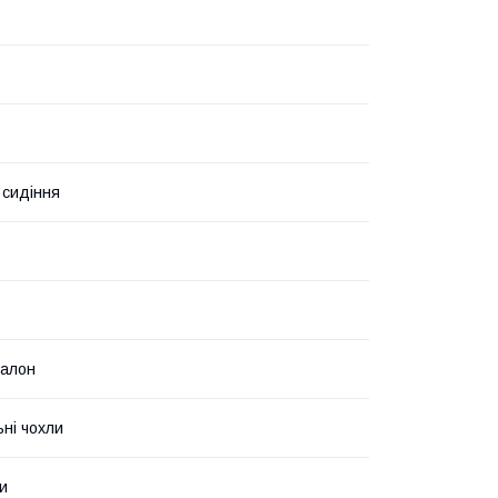
 сидіння
салон
ьні чохли
и