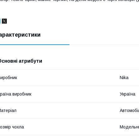
арактеристики
Основні атрибути
иробник
Nika
раїна виробник
Україна
атеріал
Автомобі
озмір чохла
Модельн