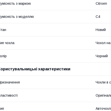
умісність з маркою
Citroen
умісність з моделлю
C4
Стан
Новий
ип чохла
Чохол на
олір
Чорний
Користувальницькі характеристики
ризначення
Чохли в 
ластивості
Оригінал
ип
Авточохл