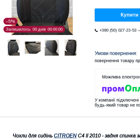
Купити
–5%
Залишилось
0
0
днів
0
0
0
0
0
0
+380 (50) 027-23-53
повернення товару п
У компанії підключені
будь-який товар не п
Чохли для сидінь
CITROEN
C4 II 2010 - задня спинка з