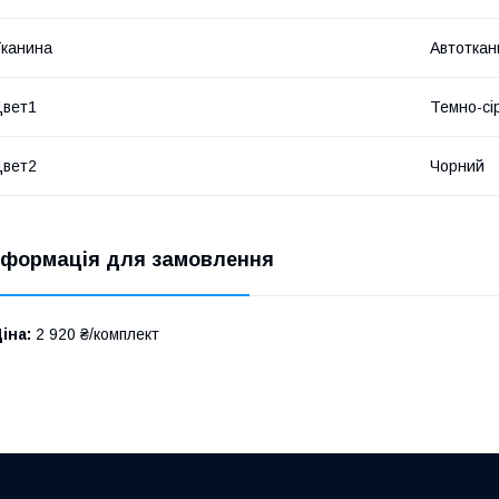
канина
Автоткан
Цвет1
Темно-сі
Цвет2
Чорний
нформація для замовлення
іна:
2 920 ₴/комплект