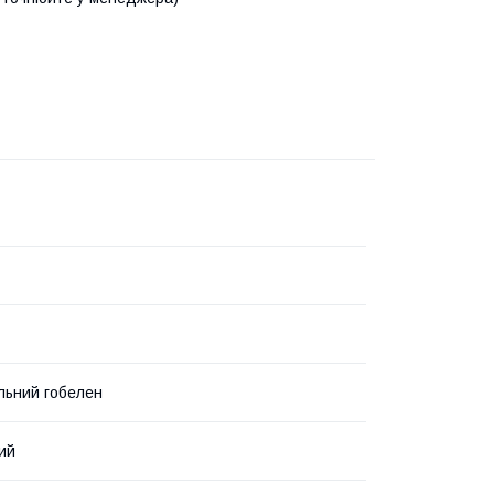
льний гобелен
ий