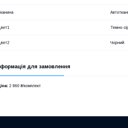
канина
Автоткан
Цвет1
Темно-сі
Цвет2
Чорний
нформація для замовлення
іна:
2 860 ₴/комплект