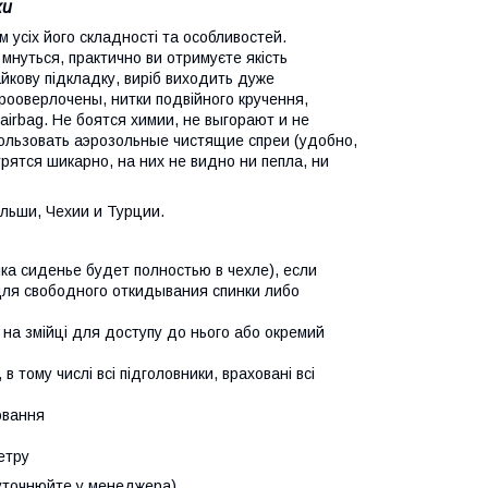
ки
м усіх його складності та особливостей.
мнуться, практично ви отримуєте якість
айкову підкладку, виріб виходить дуже
прооверлочены, нитки подвійного кручення,
 airbag. Не боятся химии, не выгорают и не
пользовать аэрозольные чистящие спреи (удобно,
рятся шикарно, на них не видно ни пепла, ни
льши, Чехии и Турции.
ика сиденье будет полностью в чехле), если
для свободного откидывания спинки либо
 на змійці для доступу до нього або окремий
в тому числі всі підголовники, враховані всі
ювання
етру
 (уточнюйте у менеджера)