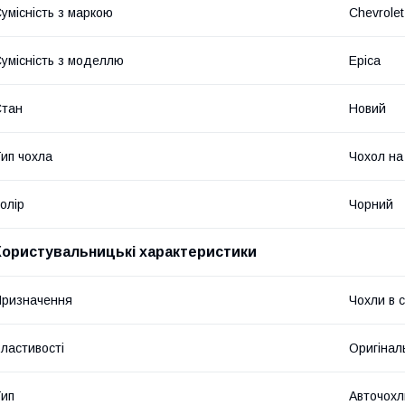
умісність з маркою
Chevrolet
умісність з моделлю
Epica
Стан
Новий
ип чохла
Чохол на
олір
Чорний
Користувальницькі характеристики
ризначення
Чохли в 
ластивості
Оригінал
ип
Авточохл