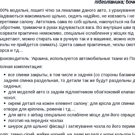
підголівника; боч
00% модельні, пошиті чітко за лекалами даного авто, з урахування
адіваються максимально щільно, сидять надійно, не ковзають і не 
еретяжки салону. Автоткань сама по собі щільна, накочується на б
обротним, тримаючи в руках відчувається вага. Всі внутрішні шви 
озірвати практично неможливо, спеціальні ослаблення у місцях під
ыцветают, можно стирать как в ручную так и в машинке, можно ис
ехлы не прийдется снимать). Цвета самые практичные, чехлы смот
орса и тд...
роизводитель: Украина, используются автомобильные ткани из По
олная комплектация:
все спинки закрыты, в том числе и задняя (со стороны багажн
задняя спинка раздельная, то детали так же будут раздельны 
сиденья;
для моделей авто із заднім підлокітником обов'язковий клапан
чохол;
окремі деталі на кожен елемент салону: для крісла для спинки, 
отвори для кріплень, ременів і тд...;
для авто з airbag спеціально ослаблене місце для його спрац
логотип на передніх чохлах
шнурок для щільної фіксації і затягування чохла по його перим
олір: темно-сірий, майже чорний, на деякі моделі є чорні кольори