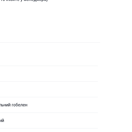
льний гобелен
ий