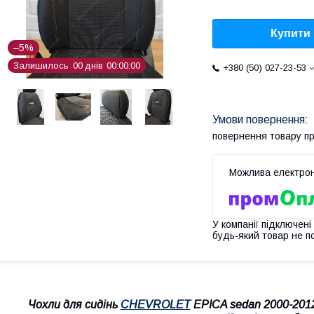
Купити
–5%
Залишилось
0
0
днів
0
0
0
0
0
0
+380 (50) 027-23-53
повернення товару п
У компанії підключені
будь-який товар не п
Чохли для сидінь
CHEVROLET
EPICA sedan 2000-2012 