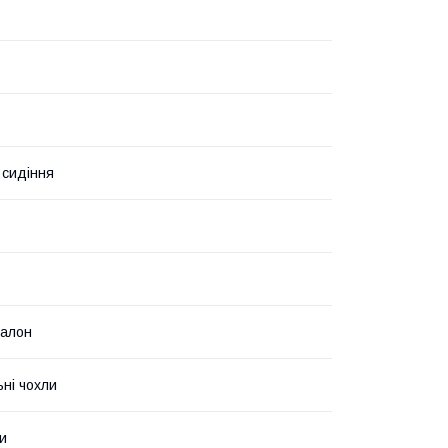
 сидіння
салон
ьні чохли
и