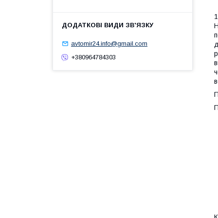
1
Н
п
avtomir24.info@gmail.com
д
р
+380964784303
в
ч
в
П
П
К