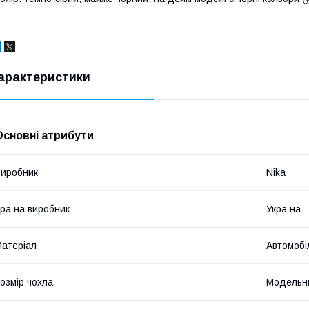
арактеристики
Основні атрибути
иробник
Nika
раїна виробник
Україна
атеріал
Автомобі
озмір чохла
Модельн