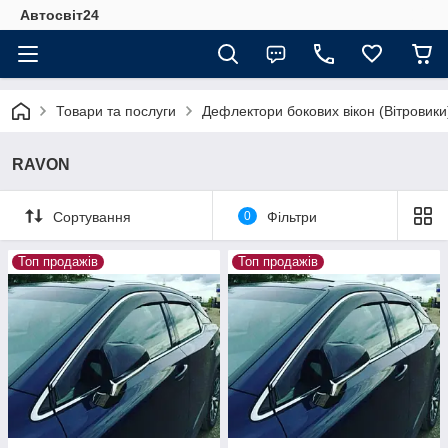
Автосвіт24
Товари та послуги
Дефлектори бокових вікон (Вітровики
RAVON
Сортування
0
Фільтри
Топ продажів
Топ продажів