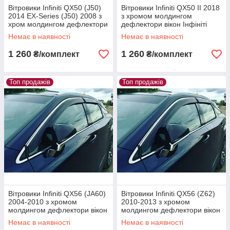
Вітровики Infiniti QX50 (J50)
Вітровики Infiniti QX50 II 2018
2014 EX-Series (J50) 2008 з
з хромом молдингом
хром молдингом дефлектори
дефлектори вікон Інфініті
вікон Інфініті К'ЮX50 Й50
К'ЮX50 2
Немає в наявності
Немає в наявності
ЕXСеєрієс Й50
1 260
1 260
₴/комплект
₴/комплект
Топ продажів
Топ продажів
Вітровики Infiniti QX56 (JA60)
Вітровики Infiniti QX56 (Z62)
2004-2010 з хромом
2010-2013 з хромом
молдингом дефлектори вікон
молдингом дефлектори вікон
Інфініті К'ЮX56 ЙА60
Інфініті К'ЮX56 З62
Немає в наявності
Немає в наявності