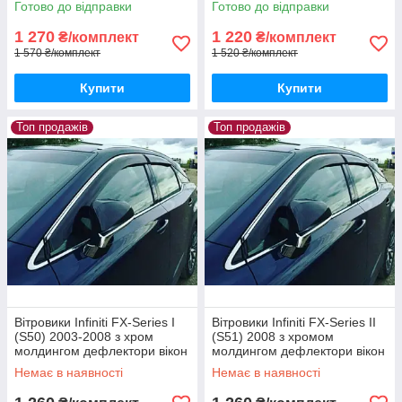
Готово до відправки
Готово до відправки
4шт
1 270
1 220
₴/комплект
₴/комплект
1 570 ₴/комплект
1 520 ₴/комплект
Купити
Купити
Топ продажів
Топ продажів
Вітровики Infiniti FX-Series I
Вітровики Infiniti FX-Series II
(S50) 2003-2008 з хром
(S51) 2008 з хромом
молдингом дефлектори вікон
молдингом дефлектори вікон
Інфініті ФXСерієсС50
Інфініті ФXСерієс 2 С51
Немає в наявності
Немає в наявності