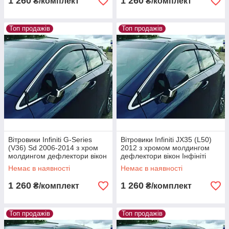
1 260
1 260
₴/комплект
₴/комплект
Топ продажів
Топ продажів
Вітровики Infiniti G-Series
Вітровики Infiniti JX35 (L50)
(V36) Sd 2006-2014 з хром
2012 з хромом молдингом
молдингом дефлектори вікон
дефлектори вікон Інфініті
Інфініті ГСерієс В36
ЙX35 Л50
Немає в наявності
Немає в наявності
1 260
1 260
₴/комплект
₴/комплект
Топ продажів
Топ продажів