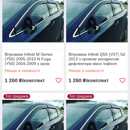
Вітровики Infiniti M-Series
Вітровики Infiniti Q50 (V37) Sd
(Y50) 2005-2010 N Fuga
2013 з хромом молдингом
(Y50) 2004-2009 з хром
дефлектори вікон Інфініті
молдингом дефлектори вікон
К'Ю50 В37
Немає в наявності
Немає в наявності
Інфініті МСерієс И50 Н Фуга
И50
1 260
1 260
₴/комплект
₴/комплект
Топ продажів
Топ продажів