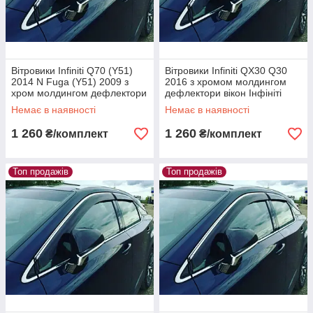
Вітровики Infiniti Q70 (Y51)
Вітровики Infiniti QX30 Q30
2014 N Fuga (Y51) 2009 з
2016 з хромом молдингом
хром молдингом дефлектори
дефлектори вікон Інфініті
вікон Інфініті К'Ю70 ЛИ51 Н
К'ЮX30 К'Ю30
Немає в наявності
Немає в наявності
Фуга ES1
1 260
1 260
₴/комплект
₴/комплект
Топ продажів
Топ продажів