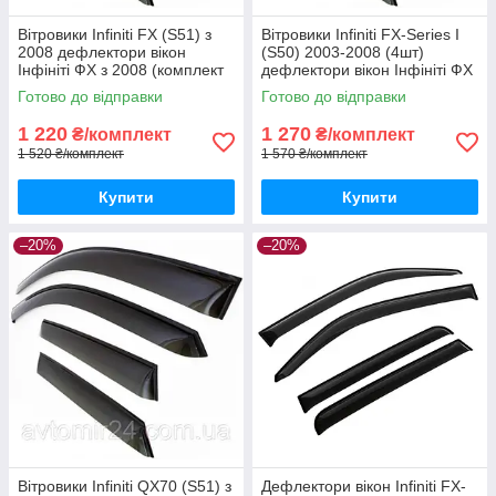
Вітровики Infiniti FX (S51) з
Вітровики Infiniti FX-Series I
2008 дефлектори вікон
(S50) 2003-2008 (4шт)
Інфініті ФХ з 2008 (комплект
дефлектори вікон Інфініті ФХ
4шт)
I (С50) 2003-2008 (комплект
Готово до відправки
Готово до відправки
4шт)
1 220
1 270
₴/комплект
₴/комплект
1 520 ₴/комплект
1 570 ₴/комплект
Купити
Купити
–20%
–20%
Вітровики Infiniti QX70 (S51) з
Дефлектори вікон Infiniti FX-