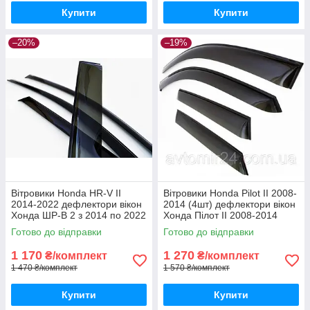
Купити
Купити
–20%
–19%
Вітровики Honda HR-V II
Вітровики Honda Pilot II 2008-
2014-2022 дефлектори вікон
2014 (4шт) дефлектори вікон
Хонда ШР-В 2 з 2014 по 2022
Хонда Пілот II 2008-2014
(комплект 4шт)
(комплект 4шт)
Готово до відправки
Готово до відправки
1 170
1 270
₴/комплект
₴/комплект
1 470 ₴/комплект
1 570 ₴/комплект
Купити
Купити