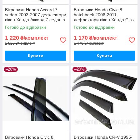
Вітровики Honda Accord 7
Вітровики Honda Civic 8
sedan 2003-2007 дефлектори
hatchback 2006-2011
вікон Хонда Аккорд 7 седан з
дефлектори вікон Хонда Сівік
2003 (комплект 4шт)
8 хетчбек з 2006 (комплект
Готово до відправки
Готово до відправки
4шт)
1 220
1 170
₴/комплект
₴/комплект
1 520 ₴/комплект
1 470 ₴/комплект
Купити
Купити
–20%
–20%
Вітровики Honda Civic 8
Вітровики Honda CR-V 1995-