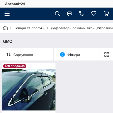
Автосвіт24
Товари та послуги
Дефлектори бокових вікон (Вітровики
GMC
Сортування
0
Фільтри
Топ продажів