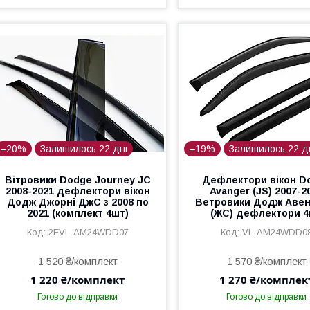
–20%
Залишилось 22 дні
–19%
Залишилось 22 д
Вітровики Dodge Journey JC
Дефлектори вікон D
2008-2021 дефлектори вікон
Avanger (JS) 2007-2
Додж Джорні ДжС з 2008 по
Ветровики Додж Аве
2021 (комплект 4шт)
(ЖС) дефлектори 
2EVL-AM24WDD07
VL-AM24WDD0
1 520 ₴/комплект
1 570 ₴/комплект
1 220 ₴/комплект
1 270 ₴/комплек
Готово до відправки
Готово до відправки