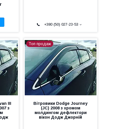
т
+380 (50) 027-23-53
Топ продаж
an III
Вітровики Dodge Journey
007 з
(JC) 2008 з хромом
ом
молдингом дефлектори
Додж
вікон Додж Джорній