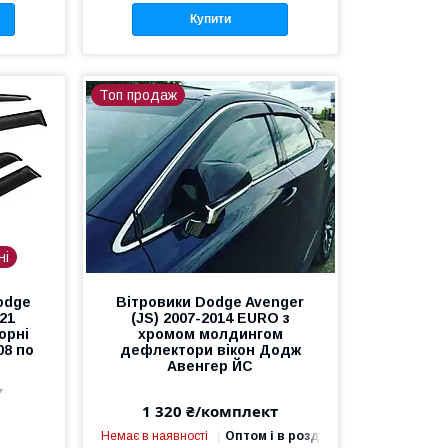
Купити
Топ продаж
ні
odge
Вітровики Dodge Avenger
21
(JS) 2007-2014 EURO з
орні
хромом молдингом
08 по
дефлектори вікон Додж
Авенгер ЙС
7
1 320 ₴/комплект
Немає в наявності
Оптом і в роздріб