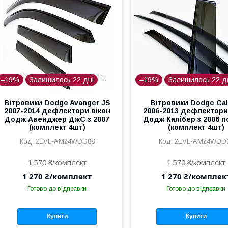
–19%
Залишилось 22 дні
–19%
Залишилось 22 д
Вітровики Dodge Avanger JS
Вітровики Dodge Cal
2007-2014 дефлектори вікон
2006-2013 дефлектори
Додж Авенджер ДжС з 2007
Додж Калібер з 2006 п
(комплект 4шт)
(комплект 4шт)
2EVL-AM24WDD08
2EVL-AM24WDD
1 570 ₴/комплект
1 570 ₴/комплект
1 270 ₴/комплект
1 270 ₴/комплек
Готово до відправки
Готово до відправки
Купити
Купити