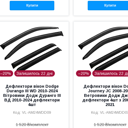
Купити
Купити
–20%
Залишилось 22 дні
–20%
Залишилось 22 д
Дефлектори вікон Dodge
Дефлектори вікон D
Durango III WD 2010-2024
Journey JC 2008-20
Вітровики Додж Дуранго ІІІ
Ветровики Додж Дж
ВД 2010-2024 дефлектори
дефлектори 4шт з 20
4шт
2021
VL-AM24WDD09
VL-AM24WDD0
1 520 ₴/комплект
1 520 ₴/комплект