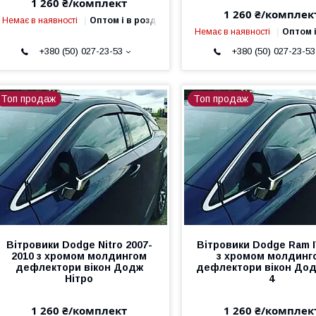
1 260 ₴/комплект
1 260 ₴/комплек
Немає в наявності
Оптом і в роздріб
Немає в наявності
Оптом і
+380 (50) 027-23-53
+380 (50) 027-23-53
Топ продаж
Топ продаж
Вітровики Dodge Nitro 2007-
Вітровики Dodge Ram I
2010 з хромом молдингом
з хромом молдинг
дефлектори вікон Додж
дефлектори вікон До
Нітро
4
1 260 ₴/комплект
1 260 ₴/комплек