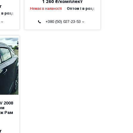
1 260 ₴/комплект
т
Немає в наявності
Оптом і в роздріб
 в роздріб
+380 (50) 027-23-53
V 2008
ом
дж Рам
т