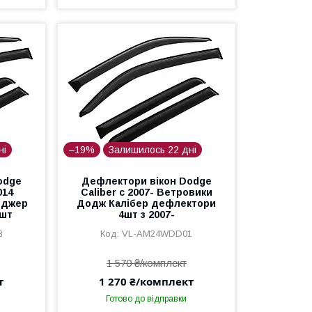
ні
–19%
Залишилось 22 дні
odge
Дефлектори вікон Dodge
014
Caliber с 2007- Ветровики
нджер
Додж Калібер дефлектори
4шт
4шт з 2007-
8
VL-AM24WDD01
1 570 ₴/комплект
т
1 270 ₴/комплект
Готово до відправки