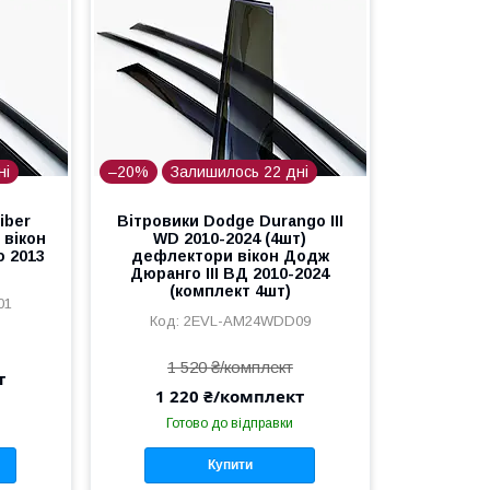
ні
–20%
Залишилось 22 дні
iber
Вітровики Dodge Durango III
 вікон
WD 2010-2024 (4шт)
о 2013
дефлектори вікон Додж
Дюранго III ВД 2010-2024
(комплект 4шт)
01
2EVL-AM24WDD09
1 520 ₴/комплект
т
1 220 ₴/комплект
Готово до відправки
Купити