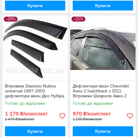
Купити
Купити
–20%
–21%
Вітровики Daewoo Nubira
Дефлектори вікон Chevrolet
universal 1997-2003
Aveo 2 hatchback з 2011-
дефлектори вікон Део Нубіра
Вітровики Шевроле Авео 2
універсал (комплект 4шт)
хетчбек дефлектори 4шт з
Готово до відправки
Готово до відправки
2011-
1 170
970
₴/комплект
₴/комплект
1 470 ₴/комплект
1 230 ₴/комплект
Купити
Купити