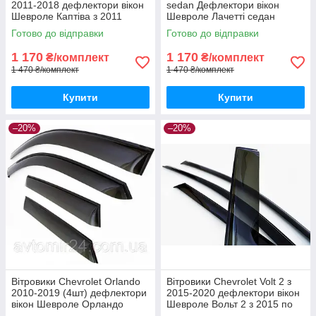
2011-2018 дефлектори вікон
sedan Дефлектори вікон
Шевроле Каптіва з 2011
Шевроле Лачетті седан
(комплект 4шт)
вітровики 4шт
Готово до відправки
Готово до відправки
1 170
1 170
₴/комплект
₴/комплект
1 470 ₴/комплект
1 470 ₴/комплект
Купити
Купити
–20%
–20%
Вітровики Chevrolet Orlando
Вітровики Chevrolet Volt 2 з
2010-2019 (4шт) дефлектори
2015-2020 дефлектори вікон
вікон Шевроле Орландо
Шевроле Вольт 2 з 2015 по
2010-2019 (комплект 4шт)
2020 (комплект 4шт)