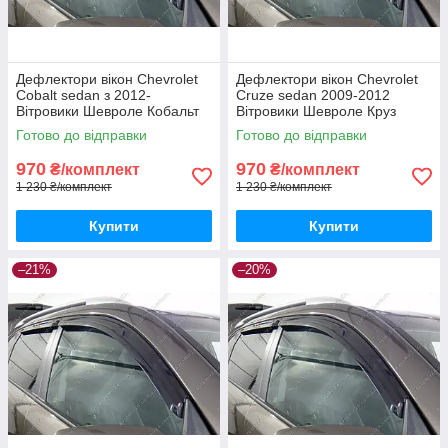
Дефлектори вікон Chevrolet
Дефлектори вікон Chevrolet
Cobalt sedan з 2012-
Cruze sedan 2009-2012
Вітровики Шевроле Кобальт
Вітровики Шевроле Круз
дефлектори 4шт з 2012-
седан дефлектори 4шт з
Готово до відправки
Готово до відправки
2009 по 2012
970
970
₴/комплект
₴/комплект
1 230 ₴/комплект
1 230 ₴/комплект
Купити
Купити
–21%
–20%