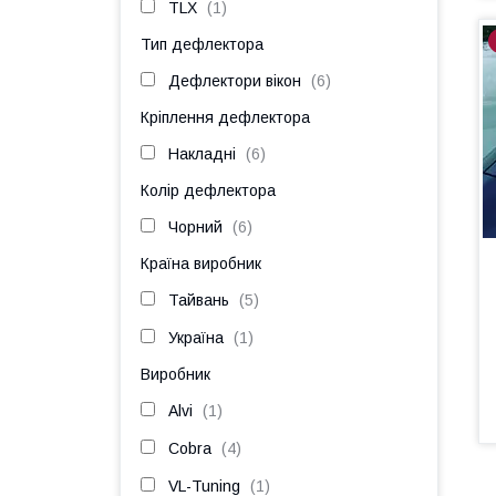
TLX
1
Тип дефлектора
Дефлектори вікон
6
Кріплення дефлектора
Накладні
6
Колір дефлектора
Чорний
6
Країна виробник
Тайвань
5
Україна
1
Виробник
Alvi
1
Cobra
4
VL-Tuning
1