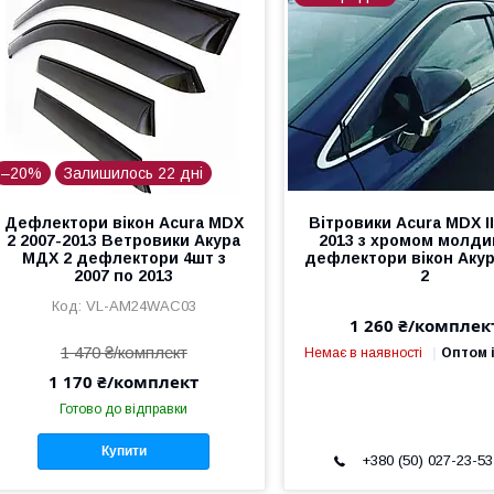
–20%
Залишилось 22 дні
Дефлектори вікон Acura MDX
Вітровики Acura MDX II
2 2007-2013 Ветровики Акура
2013 з хромом молди
МДХ 2 дефлектори 4шт з
дефлектори вікон Аку
2007 по 2013
2
VL-AM24WAC03
1 260 ₴/комплек
1 470 ₴/комплект
Немає в наявності
Оптом і
1 170 ₴/комплект
Готово до відправки
Купити
+380 (50) 027-23-53