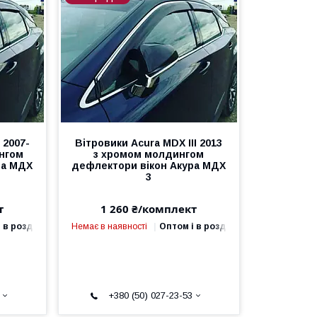
 2007-
Вітровики Acura MDX III 2013
нгом
з хромом молдингом
ра МДX
дефлектори вікон Акура МДX
3
т
1 260 ₴/комплект
 в роздріб
Немає в наявності
Оптом і в роздріб
+380 (50) 027-23-53