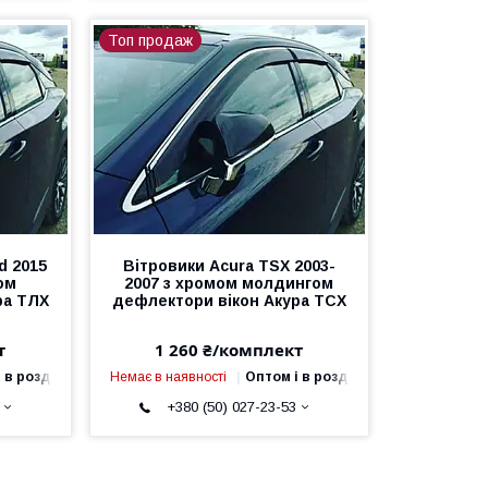
Топ продаж
d 2015
Вітровики Acura TSX 2003-
ом
2007 з хромом молдингом
ра ТЛX
дефлектори вікон Акура ТСX
т
1 260 ₴/комплект
 в роздріб
Немає в наявності
Оптом і в роздріб
+380 (50) 027-23-53