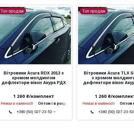
Топ продаж
Топ продаж
Вітровики Acura RDX 2013 з
Вітровики Acura TLX S
хромом молдингом
з хромом молдинг
дефлектори вікон Акура РДX
дефлектори вікон Аку
1 260 ₴/комплект
1 260 ₴/комплек
Немає в наявності
Оптом і в роздріб
Немає в наявності
Оптом і
+380 (50) 027-23-53
+380 (50) 027-23-53