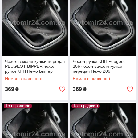
Чохол важеля куліси передач
Чохол ручки КПП Peugeot
PEUGEOT BIPPER чохол
206 чохол важеля куліси
ручки КПП Пежо Біппер
передач Пежо 206
Немає в наявності
Немає в наявності
369
369
₴
₴
Топ продажів
Топ продажів