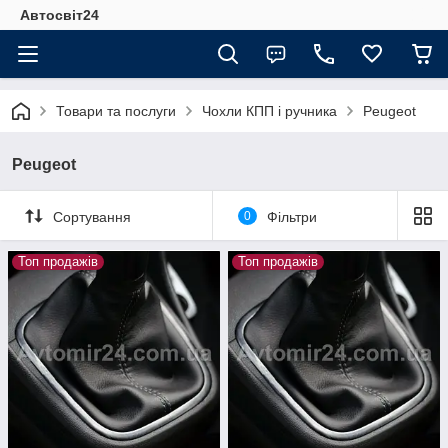
Автосвіт24
Товари та послуги
Чохли КПП і ручника
Peugeot
Peugeot
Сортування
0
Фільтри
Топ продажів
Топ продажів