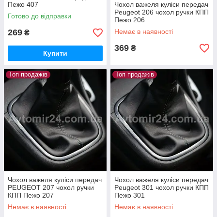
Пежо 407
Чохол важеля куліси передач
Peugeot 206 чохол ручки КПП
Готово до відправки
Пежо 206
269
Немає в наявності
₴
369
₴
Купити
Топ продажів
Топ продажів
Чохол важеля куліси передач
Чохол важеля куліси передач
PEUGEOT 207 чохол ручки
Peugeot 301 чохол ручки КПП
КПП Пежо 207
Пежо 301
Немає в наявності
Немає в наявності