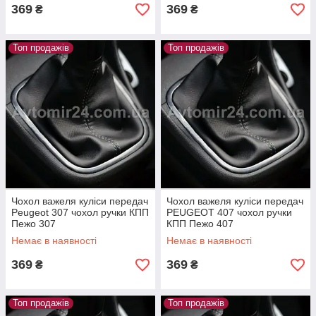
369
369
₴
₴
Топ продажів
Топ продажів
Чохол важеля куліси передач
Чохол важеля куліси передач
Peugeot 307 чохол ручки КПП
PEUGEOT 407 чохол ручки
Пежо 307
КПП Пежо 407
Немає в наявності
Немає в наявності
369
369
₴
₴
Топ продажів
Топ продажів