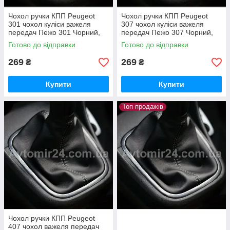
Чохол ручки КПП Peugeot
Чохол ручки КПП Peugeot
301 чохол куліси важеля
307 чохол куліси важеля
передач Пежо 301 Чорний,
передач Пежо 307 Чорний,
бежевий
бежевий
Готово до відправки
Готово до відправки
269
269
₴
₴
Купити
Купити
Топ продажів
Чохол ручки КПП Peugeot
407 чохол важеля передач