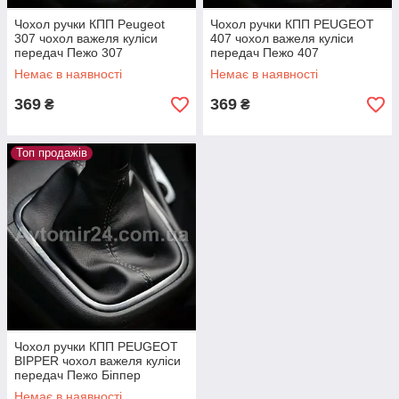
Чохол ручки КПП Peugeot
Чохол ручки КПП PEUGEOT
307 чохол важеля куліси
407 чохол важеля куліси
передач Пежо 307
передач Пежо 407
Немає в наявності
Немає в наявності
369
369
₴
₴
Топ продажів
Чохол ручки КПП PEUGEOT
BIPPER чохол важеля куліси
передач Пежо Біппер
Немає в наявності