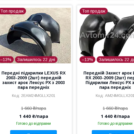
Топ продаж
Топ продаж
–13%
Залишилось 22 дні
–13%
Залишилось 22 д
Передні підкрилки LEXUS RX
Передній Захист арок
2003-2009 (2шт) передній
RX 2003-2009 (2шт) пе
захист арок Лексус РХ з 2003
Підкрилки Лексус РХ з
пара передніх
пара передніх
2EAM24MGLLX201
AM24MGLLX20
1 660 ₴/пара
1 660 ₴/пара
1 440 ₴/пара
1 440 ₴/пара
Готово до відправки
Готово до відправки