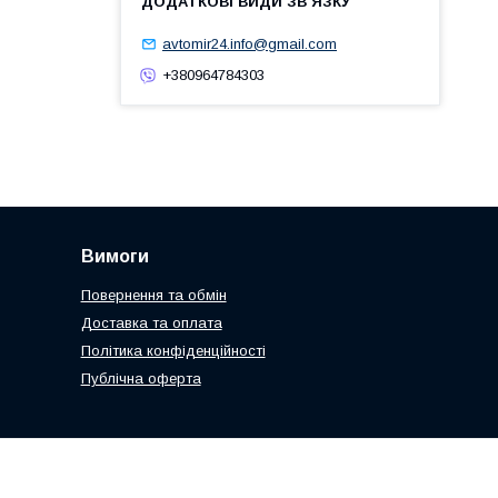
avtomir24.info@gmail.com
+380964784303
Вимоги
Повернення та обмін
Доставка та оплата
Політика конфіденційності
Публічна оферта