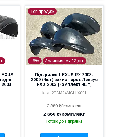
Топ продаж
ні
–8%
Залишилось 22 дні
 LEXUS
Підкрилки LEXUS RX 2003-
редні
2009 (4шт) захист арок Лексус
 2003
РХ з 2003 (комплект 4шт)
2EAM24MGLLX001
1
2 880 ₴/комплект
2 660 ₴/комплект
Готово до відправки