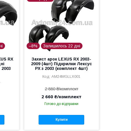
ні
–8%
Залишилось 22 дні
XUS RX
Захист арок LEXUS RX 2003-
дні
2009 (4шт) Підкрилки Лексус
 2003
РХ з 2003 (комплект 4шт)
AM24MGLLX001
1
2 880 ₴/комплект
2 660 ₴/комплект
Готово до відправки
Купити