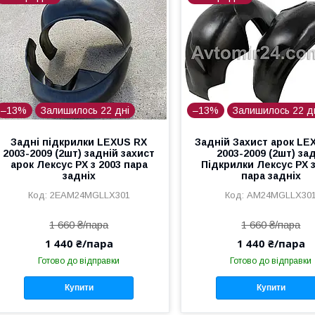
–13%
Залишилось 22 дні
–13%
Залишилось 22 д
Задні підкрилки LEXUS RX
Задній Захист арок LE
2003-2009 (2шт) задній захист
2003-2009 (2шт) за
арок Лексус РХ з 2003 пара
Підкрилки Лексус РХ з
задніх
пара задніх
2EAM24MGLLX301
AM24MGLLX30
1 660 ₴/пара
1 660 ₴/пара
1 440 ₴/пара
1 440 ₴/пара
Готово до відправки
Готово до відправки
Купити
Купити