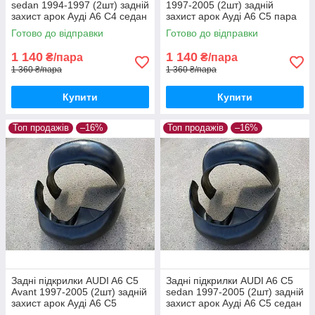
sedan 1994-1997 (2шт) задній
1997-2005 (2шт) задній
захист арок Ауді А6 С4 седан
захист арок Ауді А6 С5 пара
пара задніх
задніх
Готово до відправки
Готово до відправки
1 140
1 140
₴/пара
₴/пара
1 360 ₴/пара
1 360 ₴/пара
Купити
Купити
Топ продажів
–16%
Топ продажів
–16%
Задні підкрилки AUDI A6 C5
Задні підкрилки AUDI A6 C5
Avant 1997-2005 (2шт) задній
sedan 1997-2005 (2шт) задній
захист арок Ауді А6 С5
захист арок Ауді А6 С5 седан
універсал пара задніх
пара задніх