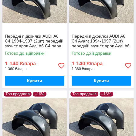
Передні підкрилки AUDI A6
Передні підкрилки AUDI A6
C4 1994-1997 (2шт) передній
C4 Avant 1994-1997 (2шт)
захист арок Ауді А6 С4 пара
передній захист арок Ауді А6
передніх
С4 універсал пара передніх
Готово до відправки
Готово до відправки
1 140
1 140
₴/пара
₴/пара
1 360 ₴/пара
1 360 ₴/пара
Купити
Купити
Топ продажів
–16%
Топ продажів
–16%