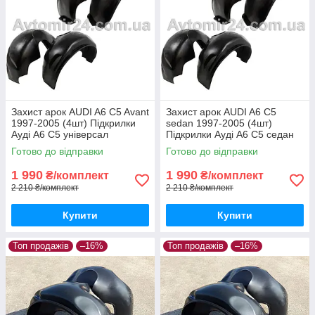
Захист арок AUDI A6 C5 Avant
Захист арок AUDI A6 C5
1997-2005 (4шт) Підкрилки
sedan 1997-2005 (4шт)
Ауді А6 С5 універсал
Підкрилки Ауді А6 С5 седан
(комплект 4шт)
(комплект 4шт)
Готово до відправки
Готово до відправки
1 990
1 990
₴/комплект
₴/комплект
2 210 ₴/комплект
2 210 ₴/комплект
Купити
Купити
Топ продажів
–16%
Топ продажів
–16%