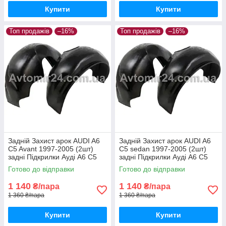
Купити
Купити
Топ продажів
–16%
Топ продажів
–16%
Задній Захист арок AUDI A6
Задній Захист арок AUDI A6
C5 Avant 1997-2005 (2шт)
C5 sedan 1997-2005 (2шт)
задні Підкрилки Ауді А6 С5
задні Підкрилки Ауді А6 С5
універсал пара задніх
седан пара задніх
Готово до відправки
Готово до відправки
1 140
1 140
₴/пара
₴/пара
1 360 ₴/пара
1 360 ₴/пара
Купити
Купити