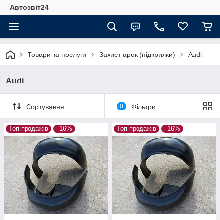
Автосвіт24
Товари та послуги
Захист арок (підкрилки)
Audi
Audi
Сортування
0
Фільтри
Топ продажів
–16%
Топ продажів
–16%