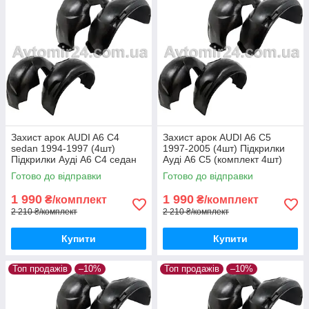
Захист арок AUDI A6 C4
Захист арок AUDI A6 C5
sedan 1994-1997 (4шт)
1997-2005 (4шт) Підкрилки
Підкрилки Ауді А6 С4 седан
Ауді А6 С5 (комплект 4шт)
(комплект 4шт)
Готово до відправки
Готово до відправки
1 990
1 990
₴/комплект
₴/комплект
2 210 ₴/комплект
2 210 ₴/комплект
Купити
Купити
Топ продажів
–10%
Топ продажів
–10%