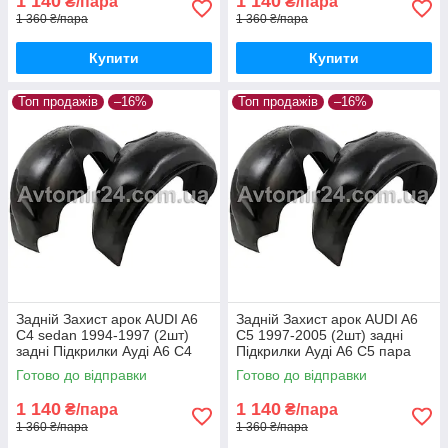
1 140
1 140
₴/пара
₴/пара
1 360 ₴/пара
1 360 ₴/пара
Купити
Купити
Топ продажів
–16%
Топ продажів
–16%
Задній Захист арок AUDI A6
Задній Захист арок AUDI A6
C4 sedan 1994-1997 (2шт)
C5 1997-2005 (2шт) задні
задні Підкрилки Ауді А6 С4
Підкрилки Ауді А6 С5 пара
седан пара задніх
задніх
Готово до відправки
Готово до відправки
1 140
1 140
₴/пара
₴/пара
1 360 ₴/пара
1 360 ₴/пара