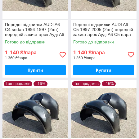
Передні підкрилки AUDI A6
Передні підкрилки AUDI A6
C4 sedan 1994-1997 (2шт)
C5 1997-2005 (2шт) передній
передній захист арок Ауді А6
захист арок Ауді А6 С5 пара
С4 седан пара передніх
передніх
Готово до відправки
Готово до відправки
1 140
1 140
₴/пара
₴/пара
1 360 ₴/пара
1 360 ₴/пара
Купити
Купити
Топ продажів
–16%
Топ продажів
–16%