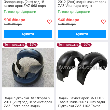
Запорожець (2шт) задній
2012 (2шт) задній захист арок
захист арок ZAZ 968 пара
ZAZ Vida пара задніх
задніх
Готово до відправки
Готово до відправки
900
940
₴/пара
₴/пара
1 120 ₴/пара
1 160 ₴/пара
Купити
Купити
Топ продажів
–19%
Топ продажів
–20%
Задні підкрилки ЗАЗ Форза з
Задній Захист арок ЗАЗ 1102
2011 (2шт) задній захист арок
Таврія 1988-2007 (2шт) задні
ZAZ Forza пара задніх
Підкрилки ZAZ 1102 Tavria
пара задніх