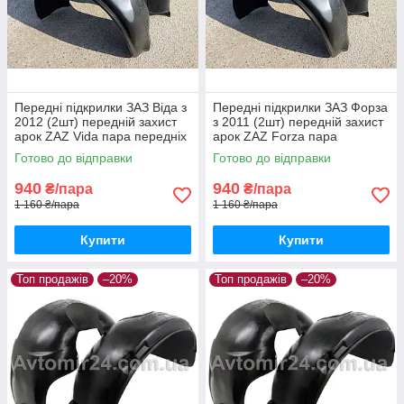
Передні підкрилки ЗАЗ Віда з
Передні підкрилки ЗАЗ Форза
2012 (2шт) передній захист
з 2011 (2шт) передній захист
арок ZAZ Vida пара передніх
арок ZAZ Forza пара
передніх
Готово до відправки
Готово до відправки
940
940
₴/пара
₴/пара
1 160 ₴/пара
1 160 ₴/пара
Купити
Купити
Топ продажів
–20%
Топ продажів
–20%