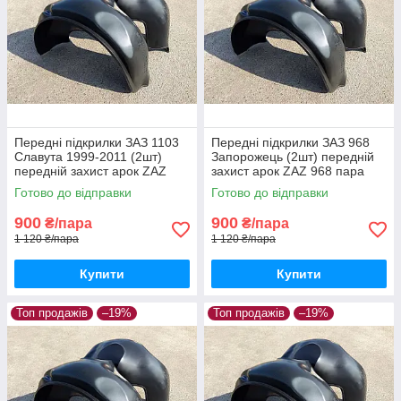
Передні підкрилки ЗАЗ 1103
Передні підкрилки ЗАЗ 968
Славута 1999-2011 (2шт)
Запорожець (2шт) передній
передній захист арок ZAZ
захист арок ZAZ 968 пара
Slavuta 1103 пара передніх
передніх
Готово до відправки
Готово до відправки
900
900
₴/пара
₴/пара
1 120 ₴/пара
1 120 ₴/пара
Купити
Купити
Топ продажів
–19%
Топ продажів
–19%