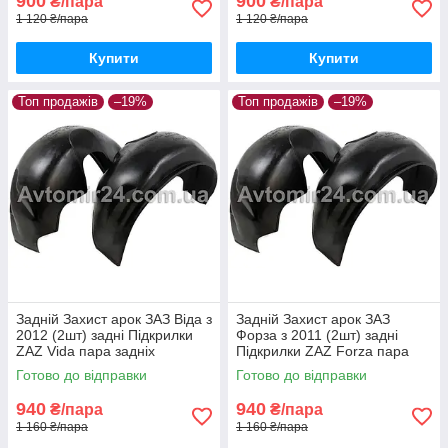
900
900
₴/пара
₴/пара
1 120 ₴/пара
1 120 ₴/пара
Купити
Купити
Топ продажів
–19%
Топ продажів
–19%
Задній Захист арок ЗАЗ Віда з
Задній Захист арок ЗАЗ
2012 (2шт) задні Підкрилки
Форза з 2011 (2шт) задні
ZAZ Vida пара задніх
Підкрилки ZAZ Forza пара
задніх
Готово до відправки
Готово до відправки
940
940
₴/пара
₴/пара
1 160 ₴/пара
1 160 ₴/пара