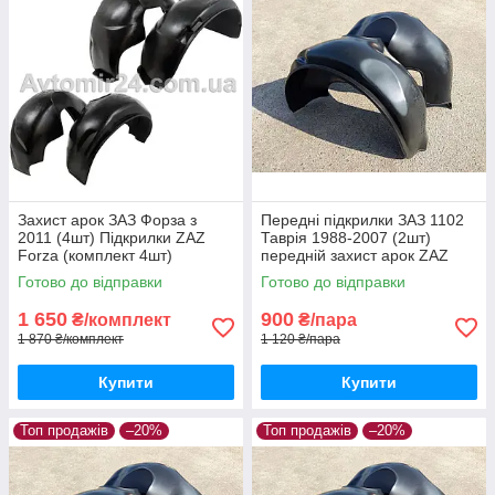
Захист арок ЗАЗ Форза з
Передні підкрилки ЗАЗ 1102
2011 (4шт) Підкрилки ZAZ
Таврія 1988-2007 (2шт)
Forza (комплект 4шт)
передній захист арок ZAZ
Tavria 1102 пара передніх
Готово до відправки
Готово до відправки
1 650
900
₴/комплект
₴/пара
1 870 ₴/комплект
1 120 ₴/пара
Купити
Купити
Топ продажів
–20%
Топ продажів
–20%