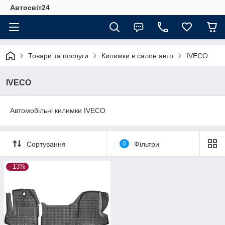
Автосвіт24
Товари та послуги
Килимки в салон авто
IVECO
IVECO
Автомобільні килимки IVECO
Сортування
0
Фільтри
–13%