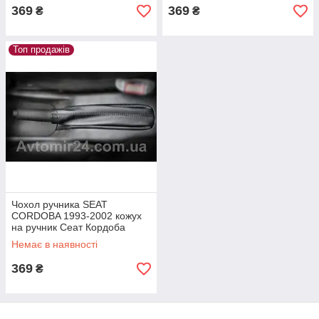
369
369
₴
₴
Топ продажів
Чохол ручника SEAT
CORDOBA 1993-2002 кожух
на ручник Сеат Кордоба
Немає в наявності
369
₴