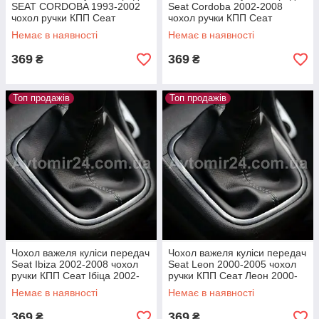
SEAT CORDOBA 1993-2002
Seat Cordoba 2002-2008
чохол ручки КПП Сеат
чохол ручки КПП Сеат
Кордоба
Кордоба 2002-2008
Немає в наявності
Немає в наявності
369
369
₴
₴
Топ продажів
Топ продажів
Чохол важеля куліси передач
Чохол важеля куліси передач
Seat Ibiza 2002-2008 чохол
Seat Leon 2000-2005 чохол
ручки КПП Сеат Ібіца 2002-
ручки КПП Сеат Леон 2000-
2008
2005
Немає в наявності
Немає в наявності
369
369
₴
₴