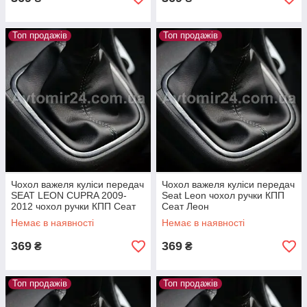
Топ продажів
Топ продажів
Чохол важеля куліси передач
Чохол важеля куліси передач
SEAT LEON CUPRA 2009-
Seat Leon чохол ручки КПП
2012 чохол ручки КПП Сеат
Сеат Леон
Леон Купра
Немає в наявності
Немає в наявності
369
369
₴
₴
Топ продажів
Топ продажів