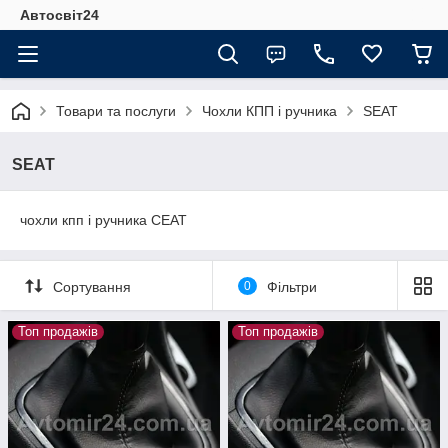
Автосвіт24
Товари та послуги
Чохли КПП і ручника
SEAT
SEAT
чохли кпп і ручника СЕАТ
Сортування
0
Фільтри
Топ продажів
Топ продажів