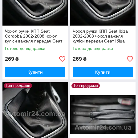
Чохол ручки КПП Seat
Чохол ручки КПП Seat Ibiza
Cordoba 2002-2008 чохол
2002-2008 чохол важеля
куліси важеля передач Сеат
куліси передач Сеат Ібіца
Кордоба 2002-2008 Чорний,
2002-2008 Чорний, бежевий
Готово до відправки
Готово до відправки
бежевий
269
269
₴
₴
Купити
Купити
Топ продажів
Топ продажів