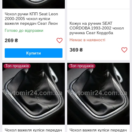
Чохол ручки КПП Seat Leon
2000-2005 чохол куліси
важеля передач Сеат Леон
Кожух на ручник SEAT
2000-2005 Чорний, бежевий
CORDOBA 1993-2002 чохол
Готово до відправки
ручника Сеат Кордоба
269
Немає в наявності
₴
369
₴
Купити
Топ продажів
Топ продажів
Чохол важеля куліси передач
Чохол важеля куліси передач